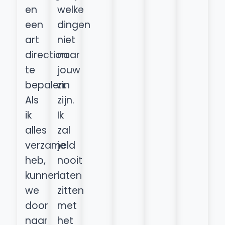
en
welke
een
dingen
art
niet
direction
naar
te
jouw
bepalen.
zin
Als
zijn.
ik
Ik
alles
zal
verzameld
je
heb,
nooit
kunnen
laten
we
zitten
door
met
naar
het