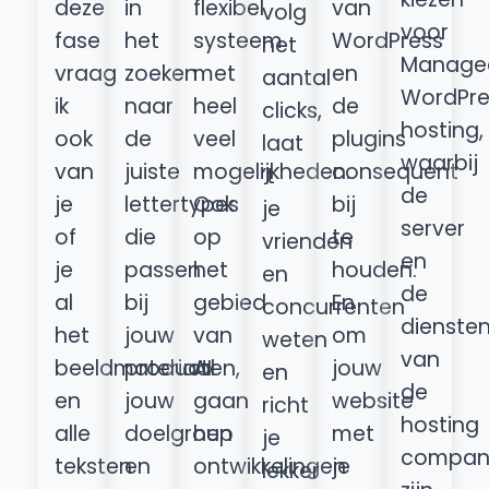
deze
in
flexibel
van
volg
voor
fase
het
systeem
WordPress
het
Manage
vraag
zoeken
met
en
aantal
WordPre
ik
naar
heel
de
clicks,
hosting,
ook
de
veel
plugins
laat
waarbij
van
juiste
mogelijkheden.
consequent
’t
de
je
lettertypes
Ook
bij
je
server
of
die
op
te
vrienden
en
je
passen
het
houden.
en
de
al
bij
gebied
En
concurrenten
dienste
het
jouw
van
om
weten
van
beeldmateriaal
producten,
AI
jouw
en
de
en
jouw
gaan
website
richt
hosting
alle
doelgroep
hun
met
je
compan
teksten
en
ontwikkelingen
je
lekker