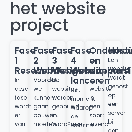
het website
project
Fase
Fase
Fase
Fase
Onderho
Host
1
2
3
4
en
Een
Research
Webdesign
Webdevelopment
Website
aanpass
website
wordt
lanceren
In
Voordat
De
Een
gehost
deze
we
websites
website
Het
op
fase
kunnen
worden
is
moment
een
wordt
gaan
gebouwd
een
waarop
server
er
bouwen,
in
soort
de
bij
van
moeten
WordPress
levend
website
een