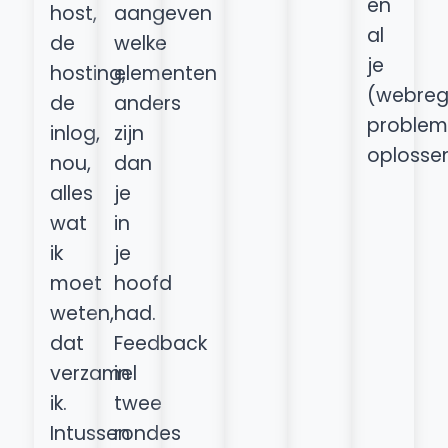
en
host,
aangeven
al
de
welke
je
hosting,
elementen
(webreg
de
anders
proble
inlog,
zijn
oplosse
nou,
dan
alles
je
wat
in
ik
je
moet
hoofd
weten,
had.
dat
Feedback
verzamel
in
ik.
twee
Intussen
rondes