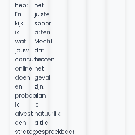
hebt.
het
En
juiste
kijk
spoor
ik
zitten.
wat
Mocht
jouw
dat
concurrenten
toch
online
het
doen
geval
en
zijn,
probeer
dan
ik
is
alvast
natuurlijk
een
altijd
strategie
bespreekbaar