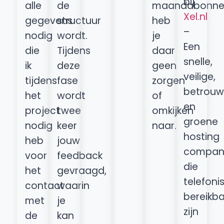
bij
alle
de
maandabonne
Xel.nl
gegevens
structuur
heb
–
nodig
wordt.
je
Een
die
Tijdens
daar
snelle,
ik
deze
geen
veilige,
tijdens
fase
zorgen
betrouw
het
wordt
of
en
project
twee
omkijken
groene
nodig
keer
naar.
hosting
heb
jouw
compan
voor
feedback
die
het
gevraagd,
telefoni
contact
waarin
bereikb
met
je
zijn
de
kan