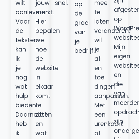
zijn
wilt
jouw
snel.
mee
op
afgest
aanleveren.
markt.
te
de
op
Voor
Hier
laten
groei
WordPre
de
bepalen
veranderen,
van
websites
teksten
we
wil
je
Mijn
kan
hoe
je
bedrijf.
eigen
ik
de
af
website
je
website
en
en
nog
in
toe
die
wat
elkaar
dingen
van
hulp
komt
aanpassen.
meerde
bieden.
te
Met
opdrach
Daarnaast
zitten
een
zijn
heb
en
urenkaart
onderge
ik
wat
of