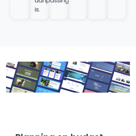
aanpassing
is.