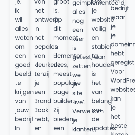
je.
van
groot
Om
geïmplementeerd,
bedrijf
Ik
het
is.
je
alles
waar
wil
ontwerp,
Op
website
nog
je
alles
in
dit
veilig
een
je
weten
het
moment
en
keer
domein
om
bepalen
is
stabiel
is
hebt
een
van
Elementor
te
getest, dan
geregist
goed
kleurkeuzes,
de
houden
zetten
Voor
beeld
tenzij
meest
is
we
WordPre
te
je
populaire
het
je
website
krijgen
een
page
van
site
kan
van
Brand
builder.
belang
‘live’.
je
jouw
Book
Zij
om
Verwelkom
het
bedrijf.
hebt,
bieden
de
je
beste
In
en
een
updates
klanten,
kiezen