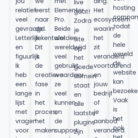
jou
we
met
ding.
live
hosting
relatief
eerst
Elementor
Het
gaat!
compan
veel
naar
Pro.
ecosysteem
Zodra
zodat
gevraagd.
de
Beide
waarin
je
de
Letterlijk
tekentafel.
worden
het
site
hele
en
Dit
wereldwijd
zit
op
wereld
figuurlijk.
is
veel
veranderd
het
de
Ik
de
gebruikt,
voortdurend
goede
website
heb
creatieve
waardoor
en
domein
kan
een
fase
ze
jouw
staat
bezoeke
lange
in
veel
bedrijf
en
Vaak
lijst
het
kunnen
of
alle
is
met
proces,
en
je
laatste
het
vragen
het
de
aanbod
plugins
ook
voor
maken
support
veranderd.
zijn
het