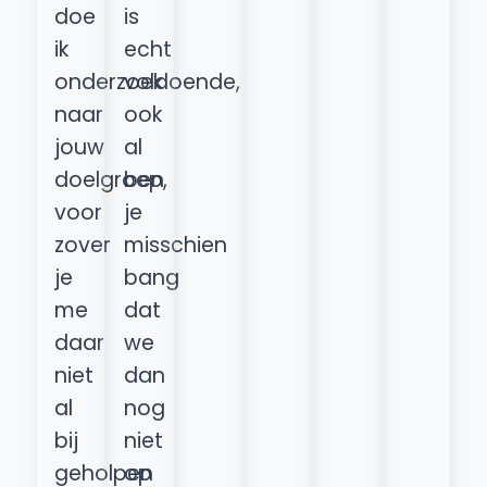
doe
is
ik
echt
onderzoek
voldoende,
naar
ook
jouw
al
doelgroep,
ben
voor
je
zover
misschien
je
bang
me
dat
daar
we
niet
dan
al
nog
bij
niet
geholpen
op