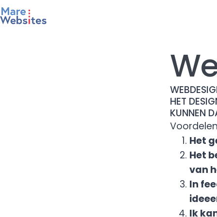
We
WEBDESIGN
HET DESI
KUNNEN D
Voordele
Het g
Het b
van h
In fe
ideee
Ik ka