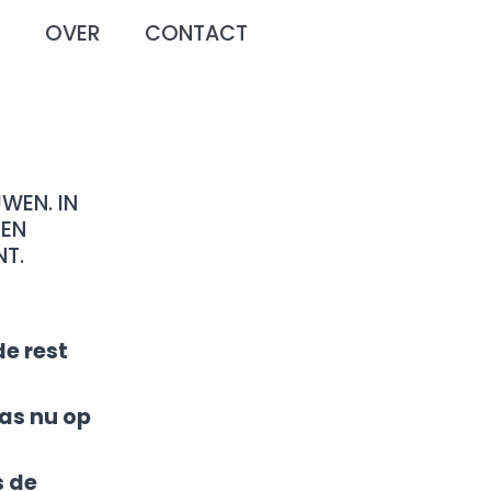
O
OVER
CONTACT
WEN. IN
 EN
T.
e rest
pas nu op
s de