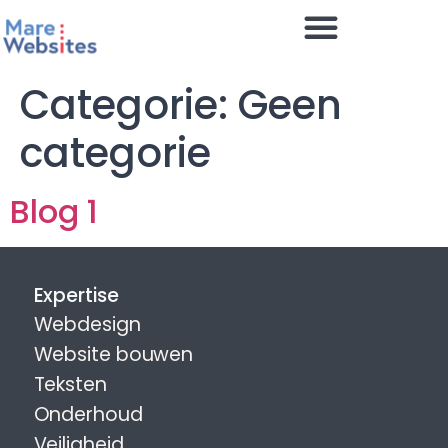
de
inhoud
Categorie:
Geen
categorie
Blog 1
Expertise
Webdesign
Website bouwen
Teksten
Onderhoud
Veiligheid