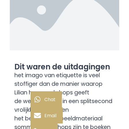
Dit waren de uitdagingen
het imago van etiquette is veel
stoffiger dan de manier waarop
Lilian haar workshops geeft
Chat
de website moet in een splitsecond
vrolijkheid uitstralen
Email
het beschikbare beeldmateriaal
sommige workshops zijn te boeken